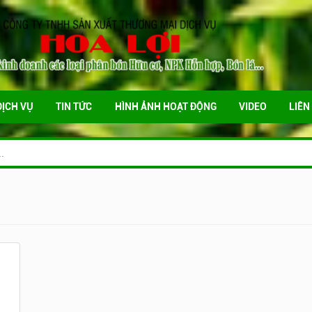
DỊCH VỤ
TIN TỨC
HÌNH ẢNH HOẠT ĐỘNG
VIDEO
LIÊN