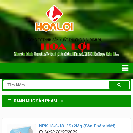
DANH MỤC SẢN PHẨM
NPK 18-6-18+2S+2Mg (Sản Phẩm Mới)
14:00 26/05/2026