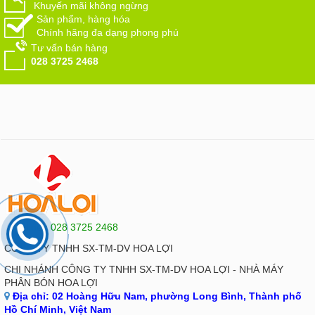
Khuyến mãi không ngừng
Sản phẩm, hàng hóa
Chính hãng đa dạng phong phú
Tư vấn bán hàng
028 3725 2468
Hotline : 028 3725 2468
CÔNG TY TNHH SX-TM-DV HOA LỢI
CHI NHÁNH CÔNG TY TNHH SX-TM-DV HOA LỢI - NHÀ MÁY
PHÂN BÓN HOA LỢI
Địa chỉ:
02 Hoàng Hữu Nam, phường Long Bình, Thành phố
Hồ Chí Minh, Việt Nam