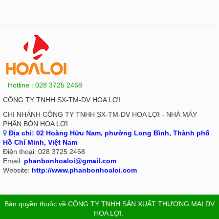
Hotline : 028 3725 2468
CÔNG TY TNHH SX-TM-DV HOA LỢI
CHI NHÁNH CÔNG TY TNHH SX-TM-DV HOA LỢI - NHÀ MÁY
PHÂN BÓN HOA LỢI
Địa chỉ:
02 Hoàng Hữu Nam, phường Long Bình, Thành phố
Hồ Chí Minh, Việt Nam
Điện thoại:
028 3725 2468
Email:
phanbonhoaloi@gmail.com
Website:
http://www.phanbonhoaloi.com
Bản quyền thuộc về
CÔNG TY TNHH SẢN XUẤT THƯƠNG MẠI DV
HOA LỢI
.